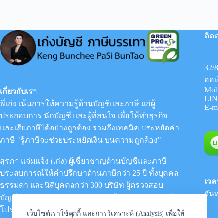
ติดต
32/
ออเ
Mob
เกี่ยวกับเรา
LIN
พี่เก่ง เน้นการให้ความรู้ด้านบัญชีและภาษี แก่ผู้
E-m
ประกอบการ นักบัญชี และผู้ที่สนใจ เพื่อให้ทำธุรกิจ
และเสียภาษีได้อย่างถูกต้อง รวมถึงเทคนิค ประหยัดค่า
ภาษี "รู้ภาษีจะช่วยประหยัดเงิน บนความถูกต้อง"
สุรภา แจ่มแจ้ง (เก่ง) ผู้เชี่ยวชาญด้านบัญชีและภาษี
ประสบการณ์ให้คำปรึกษาด้านภาษีกว่า 25 ปี ทั้งบุคคล
เวล
ธรรมดา และนิติบุคคลกว่า 300 บริษัท ผู้ตรวจสอบ
จันท
บัญชีรับอนุญาต (CPA) : กรรมการผู้จัดการ
บริษัท กรีน
โปร เคเอสพี แอคเคาท์ติ้ง จำกัด
เว็บไซต์เราใช้คุกกี้ และการวิเคราะห์ (Analysis) เพื่อให้