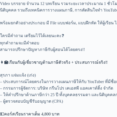
Video บรรยาย จำนวน 12 บทเรียน รวมระยะเวลาประมาณ 1 ชั่วโมง 5
นิติบุคคล รวมถึงเทคนิคการวางแผนภาษี, การตัดสินใจทำ YouTub
พร้อมยกตัวอย่างประกอบ มี File แบบฟอร์ม, แบบฝึกหัด ให้ผู้เรี
ใครมีคำถาม เตรียมไว้ได้เลยนะคะ❓
ทุกคำถามจะมีคำตอบ
สามารถปรึกษาปัญหาภาษีกับผู้สอนได้โดยตรง!!
👩‍🏫เรียนกับผู้เชี่ยวชาญด้านภาษีตัวจริง + ประสบการณ์จริง‼
สุรภา แจ่มแจ้ง (เก่ง)
– ประสบการณ์โดยตรงในการวางแผนภาษีให้กับ YouTuber ที่มีชื่อเ
– กรรมการผู้จัดการ: บริษัท กรีนโปร เคเอสพี แอคเคาท์ติ้ง จำกัด
– ให้คำปรึกษาด้านภาษีกว่า 25 ปี ทั้งบุคคลธรรมดา และนิติบุคคลก
– ผู้ตรวจสอบบัญชีรับอนุญาต (CPA)
💵คอร์สเรียนราคาเต็ม 4,800 บาท