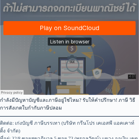
กำลังมีปัญหาบัญชีและภาษีอยู่ใช่ไหม? รับให้คำปรึกษา! ภาษี วิธี
การสังเกตใบกำกับภาษีปลอม
ติดต่อ: เก่งบัญชี ภาษีบรรเทา (บริษัท กรีนโปร เคเอสพี แอคเคาท์
ติ้ง จำกัด)
ที่อยู่: 32/8 ซอยสุขาภิบาล 5 ซอย 73 (พรกุลวัฒน์) แขวง ออเงิน เขต