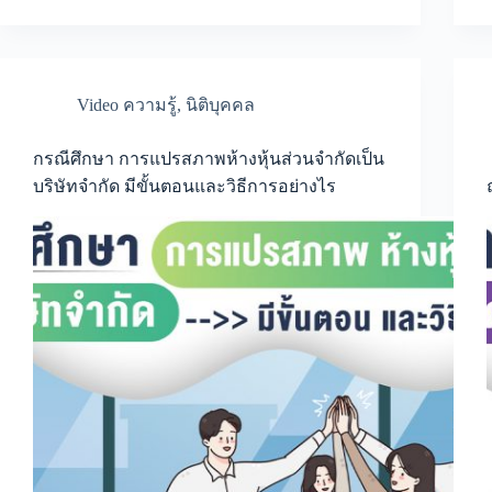
การ
ทำ
บัญชี
และ
วางแผน
ภาษี
Video ความรู้
,
นิติบุคคล
อย่างไร
บ้าง
EP.2
กรณีศึกษา การแปรสภาพห้างหุ้นส่วนจำกัดเป็น
บริษัทจำกัด มีขั้นตอนและวิธีการอย่างไร