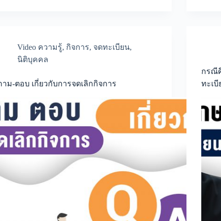
ของ
ธุรกิจ
เสีย
ภาษี
มูลค่า
เพิ่ม
Video ความรู้
,
กิจการ
,
จดทะเบียน
,
หรือ
นิติบุคคล
ไม่?
กรณีศ
ถาม-ตอบ เกี่ยวกับการจดเลิกกิจการ
ทะเบี