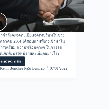
ค้ากำลังจะจดทะเบียนจัดตั้งบริษัทในช่วง
 ตุลาคม 2564 ได้สอบถามพี่เก่งเข้ามาใน
งการเตรียม ความพร้อมต่างๆ ในการจด
ยนจัดตั้งบริษัทมีรายละเอียดอย่างไร?
ละเอียด คลิก
กรณี
ศึกษา
Keng Bunchee PaSi BunTao
07/01/2022
การเต
รี
ยม
ข้อมูล,ความ
พร้อม
จด
ทะเบียน
จัด
ตั้ง