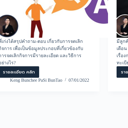
พี่เก่งได้สรุปคำถาม-ตอบ เกี่ยวกับการจดเลิก
มีลูก
กิจการ เพื่อเป็นข้อมูลประกอบที่เกี่ยวข้องกับ
เดือน
การจดเลิกกิจการมีรายละเอียด และวิธีการ
เรื่อ
อย่างไร?
ทะเบี
รายละเอียด คลิก
ราย
ถาม-
ตอบ
Keng Bunchee PaSi BunTao
07/01/2022
เกี่ยว
กับ
การ
จด
เลิก
กิจการ