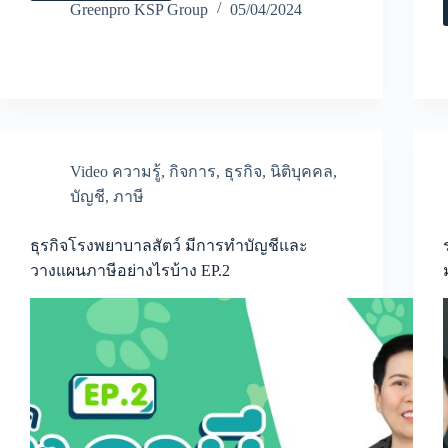
ร้าน
Greenpro KSP Group
05/04/2024
ไม่
สามารถ
จด
เป็น
ที่
ตั้ง
บริษัท
ได้
จะ
Video ความรู้
,
กิจการ
,
ธุรกิจ
,
นิติบุคคล
,
ต้อง
บัญชี
,
ภาษี
ทำ
อย่างไร
ธุรกิจโรงพยาบาลสัตว์ มีการทำบัญชีและ
วางแผนภาษีอย่างไรบ้าง EP.2