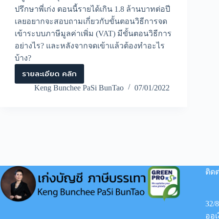
ปรึกษาพี่เก่ง ตอนนี้รายได้เกิน 1.8 ล้านบาทต่อปี
เลยอยากจะสอบถามเกี่ยวกับขั้นตอนวิธีการจด
เข้าระบบภาษีมูลค่าเพิ่ม (VAT) มีขั้นตอนวิธีการ
อย่างไร? และหลังจากจดเข้าแล้วต้องทำอะไร
บ้าง?
รายละเอียด คลิก
การ
จด
Keng Bunchee PaSi BunTao
07/01/2022
เข้า
ระบบ
ภาษี
มูลค่า
เพิ่ม
(VAT)
มี
ขั้น
ตอน
ติดต
วิธี
การ
อย่างไร?
32/
ออเ