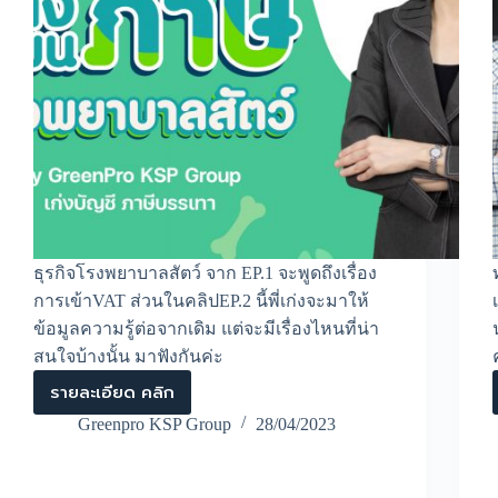
ธุรกิจโรงพยาบาลสัตว์ จาก EP.1 จะพูดถึงเรื่อง
การเข้าVAT ส่วนในคลิปEP.2 นี้พี่เก่งจะมาให้
ข้อมูลความรู้ต่อจากเดิม แต่จะมีเรื่องไหนที่น่า
สนใจบ้างนั้น มาฟังกันค่ะ
รายละเอียด คลิก
ธุรกิจ
โรง
Greenpro KSP Group
28/04/2023
พยาบาล
สัตว์
มี