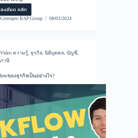
ละเอียด คลิก
กรรมการ
จะ
Greenpro KSP Group
08/03/2024
ถอน
เงิน
บริษัท
ไป
ปิด
หนี้
Video ความรู้
,
ธุรกิจ
,
นิติบุคคล
,
บัญชี
,
บ้าน
ภาษี
สามารถ
ทำได้
หรือ
lowของธุรกิจเป็นอย่างไร?
ไม่?