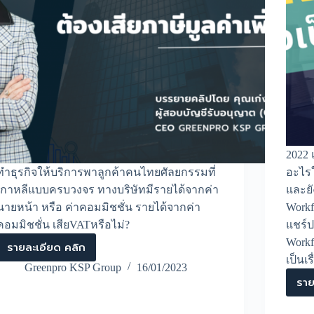
2022 
ทำธุรกิจให้บริการพาลูกค้าคนไทยศัลยกรรมที่
อะไรใ
เกาหลีแบบครบวงจร ทางบริษัทมีรายได้จากค่า
และยั
นายหน้า หรือ ค่าคอมมิชชั่น รายได้จากค่า
Workf
คอมมิชชั่น เสียVATหรือไม่?
แชร์ป
Workf
รายละเอียด คลิก
ราย
เป็นเร
ได้
Greenpro KSP Group
16/01/2023
จาก
ราย
ค่า
คอมมิชชั่น