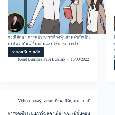
กรณีศึกษา การแปรสภาพห้างหุ้นส่วนจำกัดเป็น
บริษัทจำกัด มีขั้นตอนและวิธีการอย่างไร
รายละเอียด คลิก
กรณี
ศึกษา
Keng Bunchee PaSi BunTao
15/03/2022
การ
แปร
สภาพ
ห้าง
หุ้น
ส่วน
จำกัด
เป็น
บริษัท
Video ความรู้
,
จดทะเบียน
,
นิติบุคคล
,
ภาษี
จำกัด
มี
ขั้น
การจดเข้าระบบภาษีมูลค่าเพิ่ม (VAT) มีขั้นตอน