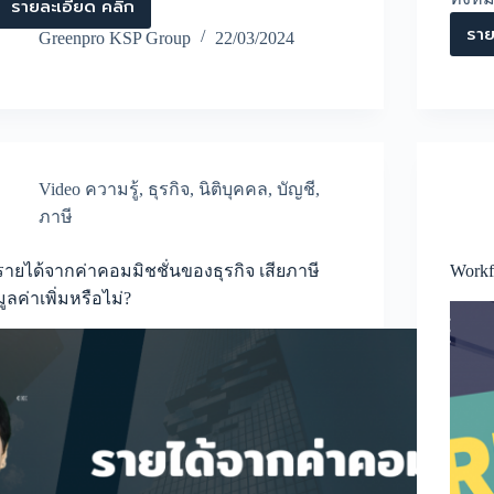
รายละเอียด คลิก
การ
ราย
ส่ง
Greenpro KSP Group
22/03/2024
ต่อ
ธุรกิจ
จาก
รุ่น
สู่
รุ่น
มี
Video ความรู้
,
ธุรกิจ
,
นิติบุคคล
,
บัญชี
,
ข้อ
ควร
ภาษี
ระวัง
อย่างไร
รายได้จากค่าคอมมิชชั่นของธุรกิจ เสียภาษี
Workf
มูลค่าเพิ่มหรือไม่?