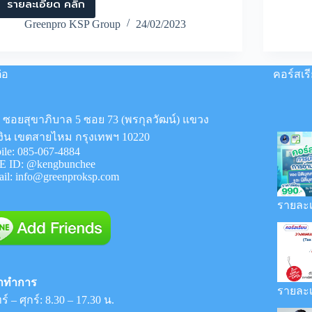
รายละเอียด คลิก
การ
ปิด
Greenpro KSP Group
24/02/2023
งบ
การ
เงิน
เป็น
่อ
คอร์สเร
เรื่อง
สำคัญ
สำหรับ
8 ซอยสุขาภิบาล 5 ซอย 73 (พรกุลวัฒน์) แขวง
ผู้
ประกอบ
งิน เขตสายไหม กรุงเทพฯ 10220
การ
ile:
085-067-4884
อย่างไร
E ID:
@kengbunchee
บ้าง?
ail:
info@greenproksp.com
รายละเ
าทำการ
รายละเ
ร์ – ศุกร์: 8.30 – 17.30 น.