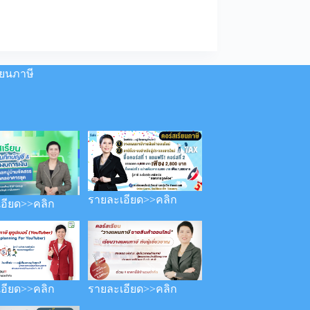
ส่ง
สินค้า
ไป
ต่าง
ประเทศ
ต้อง
ียนภาษี
เสีย
ภาษี
ไหม?
รายละเอียด>>คลิก
อียด>>คลิก
อียด>>คลิก
รายละเอียด>>คลิก