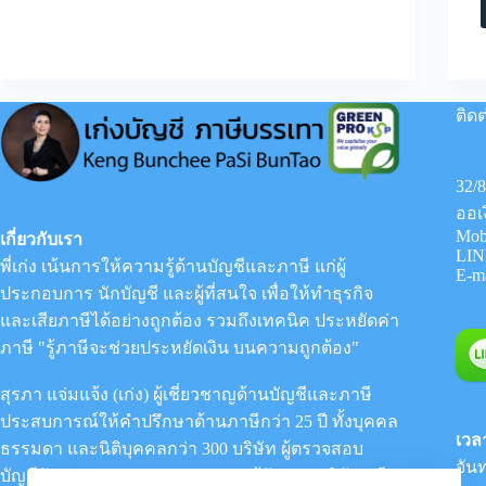
ก่อน
ยื่น
ภาษี
เงิน
ได้
ของ
ติดต
บุคคล
ธรรมดา
32/
ออเ
Mob
เกี่ยวกับเรา
LIN
พี่เก่ง เน้นการให้ความรู้ด้านบัญชีและภาษี แก่ผู้
E-m
ประกอบการ นักบัญชี และผู้ที่สนใจ เพื่อให้ทำธุรกิจ
และเสียภาษีได้อย่างถูกต้อง รวมถึงเทคนิค ประหยัดค่า
ภาษี "รู้ภาษีจะช่วยประหยัดเงิน บนความถูกต้อง"
สุรภา แจ่มแจ้ง (เก่ง) ผู้เชี่ยวชาญด้านบัญชีและภาษี
ประสบการณ์ให้คำปรึกษาด้านภาษีกว่า 25 ปี ทั้งบุคคล
เวล
ธรรมดา และนิติบุคคลกว่า 300 บริษัท ผู้ตรวจสอบ
จันท
บัญชีรับอนุญาต (CPA) : กรรมการผู้จัดการ
บริษัท กรีน