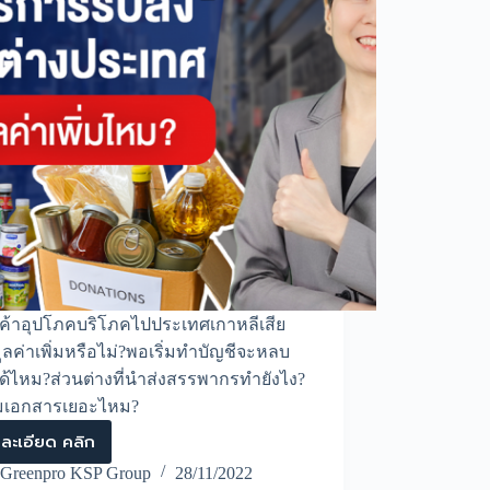
นค้าอุปโภคบริโภคไปประเทศเกาหลีเสีย
ูลค่าเพิ่มหรือไม่?พอเริ่มทำบัญชีจะหลบ
ด้ไหม?ส่วนต่างที่นำส่งสรรพากรทำยังไง?
ยมเอกสารเยอะไหม?
ละเอียด คลิก
ธุรกิจ
บริการ
Greenpro KSP Group
28/11/2022
รับ