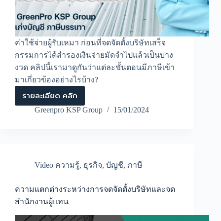
ค่าใช้จ่ายผู้รับเหมา ก่อนที่จดจัดตั้งบริษัทเสร็จ
กรรมการได้สำรองเงินจ่ายมัดจำไปแล้วเป็นบาง
งวด คลิปนี้เรามาดูกันว่าแต่ละขั้นตอนมีภาษีเข้า
มาเกี่ยวข้องอย่างไรบ้าง?
รายละเอียด คลิก
EP.2
ค่า
Greenpro KSP Group
15/01/2024
ใช้
จ่าย
ก่อน
จัด
ตั้ง
บริษัท
Video ความรู้
,
ธุรกิจ
,
บัญชี
,
ภาษี
ทำ
อย่างไร
ให้
ความแตกต่างระหว่างการจดจัดตั้งบริษัทและจด
เป็น
สำนักงานผู้แทน
ค่า
ใช้