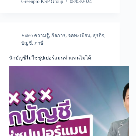
จะ
Greenpro KSP Group
08/03/2024
ถอน
เงิน
บริษัท
ไป
ปิด
หนี้
Video ความรู้
,
กิจการ
,
จดทะเบียน
,
ธุรกิจ
,
บ้าน
บัญชี
,
ภาษี
สามารถ
ทำได้
หรือ
นักบัญชีไม่ใช่ซุปเปอร์แมนทำแทนไม่ได้
ไม่?