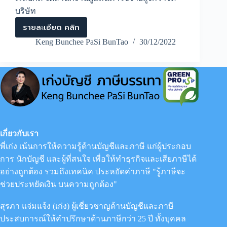
บริษัท
รายละเอียด คลิก
ความ
แตก
Keng Bunchee PaSi BunTao
30/12/2022
ต่าง
ระหว่าง
การ
จด
จัด
ตั้ง
บริษัท
และ
จด
สำนักงาน
เกี่ยวกับเรา
ผู้
พี่เก่ง เน้นการให้ความรู้ด้านบัญชีและภาษี แก่ผู้ประกอบ
แทน
การ นักบัญชี และผู้ที่สนใจ เพื่อให้ทำธุรกิจและเสียภาษีได้
อย่างถูกต้อง รวมถึงเทคนิค ประหยัดค่าภาษี "รู้ภาษีจะ
ช่วยประหยัดเงิน บนความถูกต้อง"
สุรภา แจ่มแจ้ง (เก่ง) ผู้เชี่ยวชาญด้านบัญชีและภาษี
ประสบการณ์ให้คำปรึกษาด้านภาษีกว่า 25 ปี ทั้งบุคคล