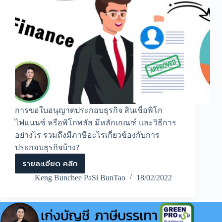
การขอใบอนุญาตประกอบธุรกิจ สินเชื่อพิโก
ไฟแนนซ์ หรือพิโกพลัส มีหลักเกณฑ์ และวิธีการ
อย่างไร รวมถึงมีภาษีอะไรเกี่ยวข้องกับการ
ประกอบธุรกิจบ้าง?
รายละเอียด คลิก
การ
ขอ
Keng Bunchee PaSi BunTao
18/02/2022
ใบ
อนุญาต
ประกอบ
ธุรกิจ
–