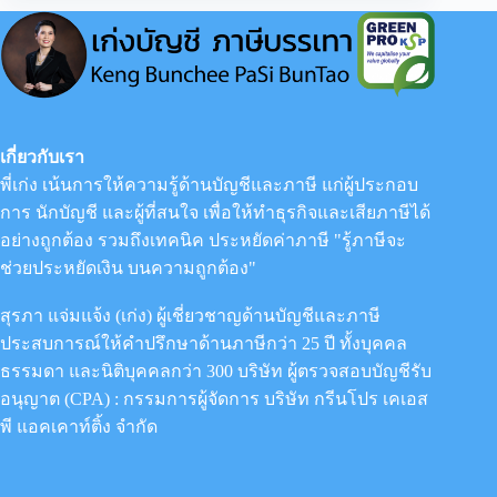
ONE
EP
:
2
|
เริ่ม
ต้น
การ
เกี่ยวกับเรา
ทำ
พี่เก่ง เน้นการให้ความรู้ด้านบัญชีและภาษี แก่ผู้ประกอบ
ธุรกิจ ควร
เลือก
การ นักบัญชี และผู้ที่สนใจ เพื่อให้ทำธุรกิจและเสียภาษีได้
ทำ
อย่างถูกต้อง รวมถึงเทคนิค ประหยัดค่าภาษี "รู้ภาษีจะ
ธุรกิจ
ช่วยประหยัดเงิน บนความถูกต้อง"
แบบ
ไหน?
|
สุรภา แจ่มแจ้ง (เก่ง) ผู้เชี่ยวชาญด้านบัญชีและภาษี
บุคคล
ประสบการณ์ให้คำปรึกษาด้านภาษีกว่า 25 ปี ทั้งบุคคล
ธรรมดา
ห้าง
ธรรมดา และนิติบุคคลกว่า 300 บริษัท ผู้ตรวจสอบบัญชีรับ
หุ้น
อนุญาต (CPA) : กรรมการผู้จัดการ
บริษัท กรีนโปร เคเอส
ส่วน
พี แอคเคาท์ติ้ง จำกัด
จำกัด
บริษัท
จำกัด
|