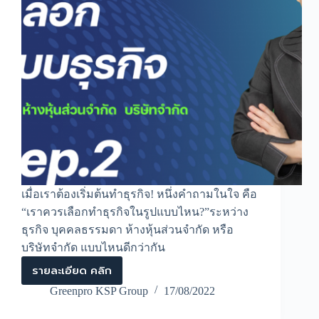
เมื่อเราต้องเริ่มต้นทำธุรกิจ! หนึ่งคำถามในใจ คือ
“เราควรเลือกทำธุรกิจในรูปแบบไหน?”ระหว่าง
ธุรกิจ บุคคลธรรมดา ห้างหุ้นส่วนจำกัด หรือ
บริษัทจำกัด แบบไหนดีกว่ากัน
รายละเอียด คลิก
|
Start
Greenpro KSP Group
17/08/2022
From
Day