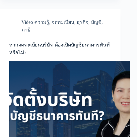
ใช้
ผู้
ก่อการ
2
Video ความรู้
,
จดทะเบียน
,
ธุรกิจ
,
บัญชี
,
คน
ภาษี
ตาม
ที่
กฎหมาย
หากจดทะเบียนบริษัท ต้องเปิดบัญชีธนาคารทันที
กำหนด
หรือไม่?