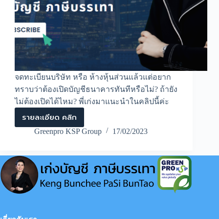
จดทะเบียนบริษัท หรือ ห้างหุ้นส่วนแล้วแต่อยาก
ทราบว่าต้องเปิดบัญชีธนาคารทันทีหรือไม่? ถ้ายัง
ไม่ต้องเปิดได้ไหม? พี่เก่งมาแนะนำในคลิปนี้ค่ะ
รายละเอียด คลิก
หาก
จด
Greenpro KSP Group
17/02/2023
ทะเบียน
บริษัท
ต้อง
เปิด
บัญชี
ธนาคาร
ทันที
หรือ
ไม่?