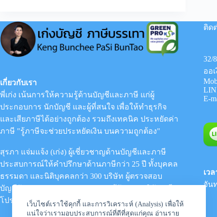
ต้อง
ห้าม
มี
ติดต
อะไร
บ้าง
ที่
32/
ไม่
สามารถ
ออเ
ลง
Mob
เกี่ยวกับเรา
เป็น
LIN
ค่า
พี่เก่ง เน้นการให้ความรู้ด้านบัญชีและภาษี แก่ผู้
E-m
ใช้
ประกอบการ นักบัญชี และผู้ที่สนใจ เพื่อให้ทำธุรกิจ
จ่าย
และเสียภาษีได้อย่างถูกต้อง รวมถึงเทคนิค ประหยัดค่า
ทาง
ภาษี
ภาษี "รู้ภาษีจะช่วยประหยัดเงิน บนความถูกต้อง"
ได้
สุรภา แจ่มแจ้ง (เก่ง) ผู้เชี่ยวชาญด้านบัญชีและภาษี
ประสบการณ์ให้คำปรึกษาด้านภาษีกว่า 25 ปี ทั้งบุคคล
เวล
ธรรมดา และนิติบุคคลกว่า 300 บริษัท ผู้ตรวจสอบ
จันท
บัญชีรับอนุญาต (CPA) : กรรมการผู้จัดการ
บริษัท กรีน
โปร เคเอสพี แอคเคาท์ติ้ง จำกัด
เว็บไซต์เราใช้คุกกี้ และการวิเคราะห์ (Analysis) เพื่อให้
แน่ใจว่าเรามอบประสบการณ์ที่ดีที่สุดแก่คุณ อ่านราย