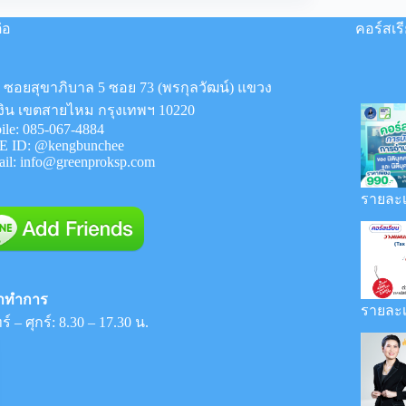
(รับ
จด
่อ
คอร์สเร
ทะเบียน
การ
ค้า)
8 ซอยสุขาภิบาล 5 ซอย 73 (พรกุลวัฒน์) แขวง
งิน เขตสายไหม กรุงเทพฯ 10220
ile:
085-067-4884
E ID:
@kengbunchee
ail:
info@greenproksp.com
รายละเ
าทำการ
รายละเ
ร์ – ศุกร์: 8.30 – 17.30 น.