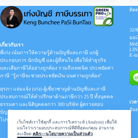
(รับ
จด
ติดต
ทะเบียน
การ
ค้า)
32/
ออเ
Mob
เกี่ยวกับเรา
LIN
พี่เก่ง เน้นการให้ความรู้ด้านบัญชีและภาษี แก่ผู้
E-m
ประกอบการ นักบัญชี และผู้ที่สนใจ เพื่อให้ทำธุรกิจ
และเสียภาษีได้อย่างถูกต้อง รวมถึงเทคนิค ประหยัดค่า
ภาษี "รู้ภาษีจะช่วยประหยัดเงิน บนความถูกต้อง"
สุรภา แจ่มแจ้ง (เก่ง) ผู้เชี่ยวชาญด้านบัญชีและภาษี
ประสบการณ์ให้คำปรึกษาด้านภาษีกว่า 25 ปี ทั้งบุคคล
เวล
ธรรมดา และนิติบุคคลกว่า 300 บริษัท ผู้ตรวจสอบ
จันท
บัญชีรับอนุญาต (CPA) : กรรมการผู้จัดการ
บริษัท กรีน
โปร เคเอสพี แอคเคาท์ติ้ง จำกัด
เว็บไซต์เราใช้คุกกี้ และการวิเคราะห์ (Analysis) เพื่อให้
แน่ใจว่าเรามอบประสบการณ์ที่ดีที่สุดแก่คุณ อ่านราย
ละเอียด
คลิก>>นโยบายความเป็นส่วนตัว