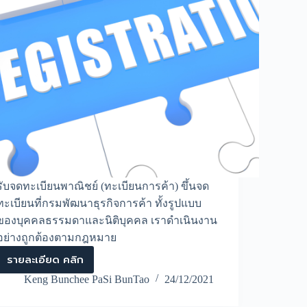
รับจดทะเบียนพาณิชย์ (ทะเบียนการค้า) ขึ้นจด
ทะเบียนที่กรมพัฒนาธุรกิจการค้า ทั้งรูปแบบ
ของบุคคลธรรมดาและนิติบุคคล เราดำเนินงาน
อย่างถูกต้องตามกฎหมาย
รายละเอียด คลิก
รับ
จด
Keng Bunchee PaSi BunTao
24/12/2021
ทะเบียน
พาณิชย์