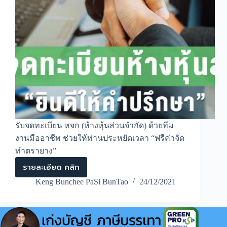
รับจดทะเบียน หจก (ห้างหุ้นส่วนจำกัด) ด้วยทีม
งานมืออาชีพ ช่วยให้ท่านประหยัดเวลา “ฟรีค่าจัด
ทำตรายาง”
รายละเอียด คลิก
รับ
จด
Keng Bunchee PaSi BunTao
24/12/2021
ทะเบียน
หจก.