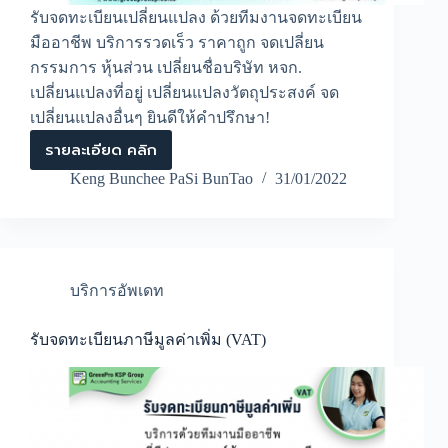
รับจดทะเบียนเปลี่ยนแปลง ด้วยทีมงานจดทะเบียน
มืออาชีพ บริการรวดเร็ว ราคาถูก จดเปลี่ยน
กรรมการ หุ้นส่วน เปลี่ยนชื่อบริษัท หจก.
เปลี่ยนแปลงที่อยู่ เปลี่ยนแปลงวัตถุประสงค์ จด
เปลี่ยนแปลงอื่นๆ ยินดีให้คำปรึกษา!
รายละเอียด คลิก
รับ
จด
Keng Bunchee PaSi BunTao
31/01/2022
ทะเบียน
เปลี่ยนแปลง
ด้วย
ทีม
งาน
จด
บริการอัพเดท
ทะเบียน
มือ
อาชีพ
รับจดทะเบียนภาษีมูลค่าเพิ่ม (VAT)