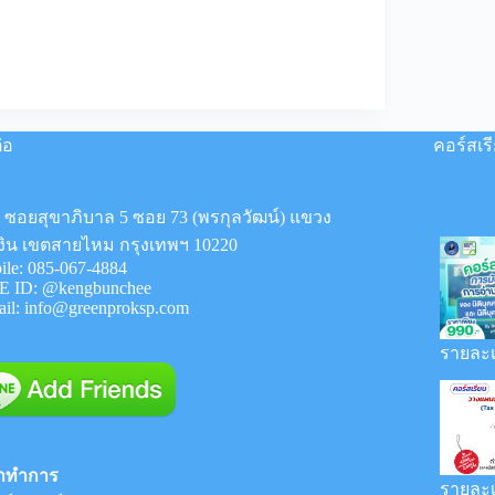
ดัน
เจอ
ยอด
ลูก
หนี้
เงิน
ยืม
่อ
คอร์สเร
กรรมการ
เกือบ
14
ล้าน
8 ซอยสุขาภิบาล 5 ซอย 73 (พรกุลวัฒน์) แขวง
บาท
งิน เขตสายไหม กรุงเทพฯ 10220
ทำ
ile:
085-067-4884
ยัง
E ID:
@kengbunchee
ไงดี
ail:
info@greenproksp.com
?
รายละเ
าทำการ
รายละเ