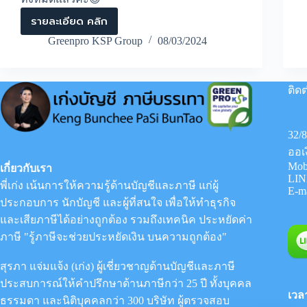
รายละเอียด คลิก
กรรมการ
จะ
Greenpro KSP Group
08/03/2024
ถอน
เงิน
บริษัท
ไป
ติดต
ปิด
หนี้
บ้าน
32/
สามารถ
ทำได้
ออเ
หรือ
Mob
เกี่ยวกับเรา
ไม่?
LIN
พี่เก่ง เน้นการให้ความรู้ด้านบัญชีและภาษี แก่ผู้
E-m
ประกอบการ นักบัญชี และผู้ที่สนใจ เพื่อให้ทำธุรกิจ
และเสียภาษีได้อย่างถูกต้อง รวมถึงเทคนิค ประหยัดค่า
ภาษี "รู้ภาษีจะช่วยประหยัดเงิน บนความถูกต้อง"
สุรภา แจ่มแจ้ง (เก่ง) ผู้เชี่ยวชาญด้านบัญชีและภาษี
ประสบการณ์ให้คำปรึกษาด้านภาษีกว่า 25 ปี ทั้งบุคคล
เวล
ธรรมดา และนิติบุคคลกว่า 300 บริษัท ผู้ตรวจสอบ