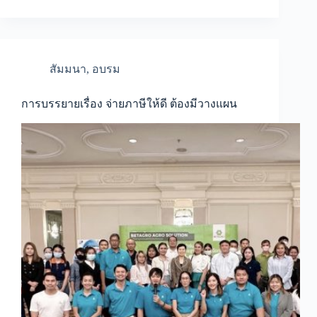
เรื่อง
“การ
บัญชี
และ
ภาษี
อากร
สัมมนา
,
อบรม
สำหรับ
มูลนิธิ”
การบรรยายเรื่อง จ่ายภาษีให้ดี ต้องมีวางแผน