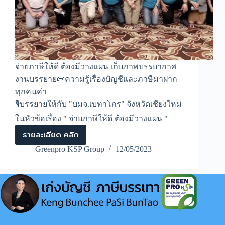
จ่ายภาษีให้ดี ต้องมีวางแผน เก็บภาพบรรยากาศ
งานบรรยาย📜ความรู้เรื่องบัญชีและภาษีมาฝาก
ทุกคนค่า
🎙️บรรยายให้กับ "บมจ.เบทาโกร" จังหวัดเชียงใหม่
ในหัวข้อเรื่อง " จ่ายภาษีให้ดี ต้องมีวางแผน "
รายละเอียด คลิก
การ
บรรยาย
Greenpro KSP Group
12/05/2023
เรื่อง
จ่าย
ภาษี
ให้
ดี
ต้อง
มี
วางแผน