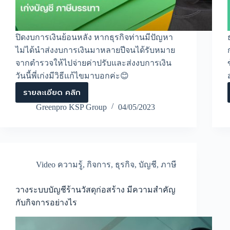
ปิดงบการเงินย้อนหลัง หากธุรกิจท่านมีปัญหา
ไม่ได้นำส่งงบการเงินมาหลายปีจนได้รับหมาย
จากตำรวจให้ไปจ่ายค่าปรับและส่งงบการเงิน
วันนี้พี่เก่งมีวิธีแก้ไขมาบอกค่ะ😊
รายละเอียด คลิก
ปิด
งบ
Greenpro KSP Group
04/05/2023
การ
เงิน
ย้อน
หลัง
ที่
ไม่
Video ความรู้
,
กิจการ
,
ธุรกิจ
,
บัญชี
,
ภาษี
ยื่น
มา
หลาย
วางระบบบัญชีร้านวัสดุก่อสร้าง มีความสำคัญ
ปี
กับกิจการอย่างไร
ต้อง
แก้ไข
ปัญหา