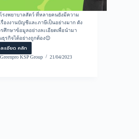
จโรงพยาบาลสัตว์ ที่หลายคนยังมีความ
เรื่องงานบัญชีและภาษีเป็นอย่างมาก ดัง
วรศึกษาข้อมูลอย่างละเอียดเพื่อนำมา
นธุรกิจได้อย่างถูกต้อง😊
ละเอียด คลิก
ธุรกิจ
โรง
Greenpro KSP Group
21/04/2023
พยาบาล
สัตว์
มี
การ
ทำ
บัญชี
และ
วางแผน
ภาษี
อย่างไร
บ้าง
EP.1