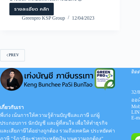
รายละเอียด คลิก
วาง
ระบบ
Greenpro KSP Group
12/04/2023
บัญชี
ร้าน
วัสดุ
ก่อสร้าง
มี
ความ
PREV
สำคัญ
กับ
กิจการ
ติดต
อย่างไร
32/
ออเ
Mob
เกี่ยวกับเรา
LIN
พี่เก่ง เน้นการให้ความรู้ด้านบัญชีและภาษี แก่ผู้
E-m
ประกอบการ นักบัญชี และผู้ที่สนใจ เพื่อให้ทำธุรกิจ
และเสียภาษีได้อย่างถูกต้อง รวมถึงเทคนิค ประหยัดค่า
ภาษี "รู้ภาษีจะช่วยประหยัดเงิน บนความถูกต้อง"