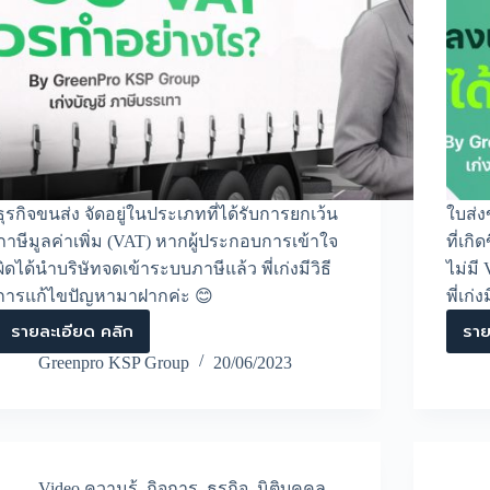
ธุรกิจขนส่ง จัดอยู่ในประเภทที่ได้รับการยกเว้น
ใบส่ง
ภาษีมูลค่าเพิ่ม (VAT) หากผู้ประกอบการเข้าใจ
ที่เก
ผิดได้นำบริษัทจดเข้าระบบภาษีแล้ว พี่เก่งมีวิธี
ไม่มี
การแก้ไขปัญหามาฝากค่ะ 😊
พี่เก
รายละเอียด คลิก
ราย
ธุรกิจ
ขนส่ง
Greenpro KSP Group
20/06/2023
ต้องการ
ออก
จาก
ระบบ
ภาษี
มูลค่า
Video ความรู้
,
กิจการ
,
ธุรกิจ
,
นิติบุคคล
,