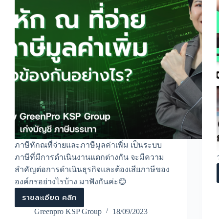
ภาษีหักณที่จ่ายและภาษีมูลค่าเพิ่ม เป็นระบบ
ภาษีที่มีการดำเนินงานแตกต่างกัน จะมีความ
สำคัญต่อการดำเนินธุรกิจและต้องเสียภาษีของ
องค์กรอย่างไรบ้าง มาฟังกันค่ะ😊
รายละเอียด คลิก
ภาษี
หัก
Greenpro KSP Group
18/09/2023
ณ