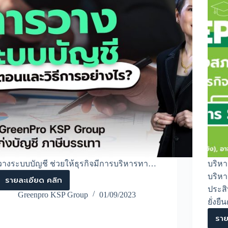
วางระบบบัญชี ช่วยให้ธุรกิจมีการบริหารทา…
บริห
บริหา
รายละเอียด คลิก
วาง
ประสิ
ระบบ
Greenpro KSP Group
01/09/2023
บัญชี
ยั่งยื
ที่
ราย
ดี