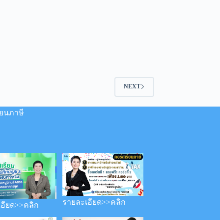
NEXT
ียนภาษี
รายละเอียด>>คลิก
อียด>>คลิก