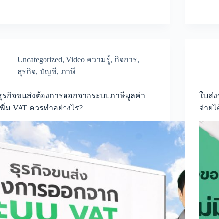
มี
ขั้น
ตอน
และ
มี
ประโยชน์
ต่อ
Uncategorized
,
Video ความรู้
,
กิจการ
,
ธุรกิจ
อย่างไร?
ธุรกิจ
,
บัญชี
,
ภาษี
ธุรกิจขนส่งต้องการออกจากระบบภาษีมูลค่า
ใบส่ง
เพิ่ม VAT ควรทำอย่างไร?
จ่ายไ