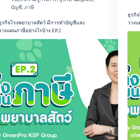
เพิ่ม
VAT
บัญชี
,
ภาษี
ควร
ธุรกิ
ทำ
ธุรกิจโรงพยาบาลสัตว์ มีการทำบัญชีและ
วางแผ
อย่างไร?
วางแผนภาษีอย่างไรบ้าง EP.2