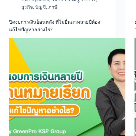
ความ
ธุรกิจ
,
บัญชี
,
ภาษี
รู้
เกี่ยว
กับ
ปิดงบการเงินย้อนหลัง ที่ไม่ยื่นมาหลายปีต้อง
จุด
คุ้ม
แก้ไขปัญหาอย่างไร?
ทุน