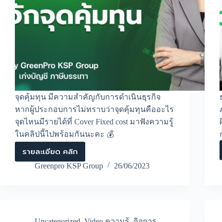
จุดคุ้มทุน มีความสำคัญกับการดำเนินธุรกิจ
หากผู้ประกอบการไม่ทราบว่าจุดคุ้มทุนคืออะไร
จุดไหนมีรายได้ที่ Cover Fixed cost มาฟังความรู้
ในคลิปนี้ไปพร้อมกันนะคะ 💰
รายละเอียด คลิก
ธุรกิจ
จะ
Greenpro KSP Group
26/06/2023
รอด
หาก
ผู้
ประกอบ
การ
มี
Uncategorized
,
Video ความรู้
,
กิจการ
,