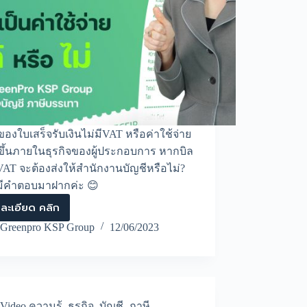
ของใบเสร็จรับเงินไม่มีVAT หรือค่าใช้จ่าย
ิดขึ้นภายในธุรกิจของผู้ประกอบการ หากบิล
 VAT จะต้องส่งให้สำนักงานบัญชีหรือไม่?
่งมีคำตอบมาฝากค่ะ 😊
ละเอียด คลิก
ใบ
ส่ง
Greenpro KSP Group
12/06/2023
ของ
ใบ
เสร็จ
รับ
เงิน
ไม่มีVAT
Video ความรู้
,
ธุรกิจ
,
บัญชี
,
ภาษี