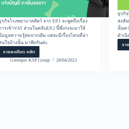
ธุรกิ
ธุรกิจโรงพยาบาลสัตว์ จาก EP.1 จะพูดถึงเรื่อง
สงสัย
การเข้าVAT ส่วนในคลิปEP.2 นี้พี่เก่งจะมาให้
นั้นค
ข้อมูลความรู้ต่อจากเดิม แต่จะมีเรื่องไหนที่น่า
ดำเนิ
สนใจบ้างนั้น มาฟังกันค่ะ
ราย
รายละเอียด คลิก
ธุรกิจ
โรง
Greenpro KSP Group
28/04/2023
พยาบาล
สัตว์
มี
การ
ทำ
บัญชี
และ
วางแผน
ภาษี
อย่างไร
บ้าง
EP.2