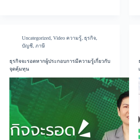
ที่
จ่าย
และ
ภาษี
มูลค่า
เพิ่ม
Uncategorized
,
Video ความรู้
,
ธุรกิจ
,
มี
ความ
บัญชี
,
ภาษี
เกี่ยวข้อง
กัน
อย่างไร
ธุรกิจจะรอดหากผู้ประกอบการมีความรู้เกี่ยวกับ
จุดคุ้มทุน