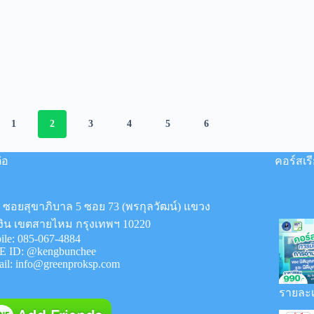
1
2
3
4
5
6
่อ
คอร์สเร
8 ซอยสุขาภิบาล 5 ซอย 73 (พรกุลวัฒน์) แขวง
งิน เขตสายไหม กรุงเทพฯ 10220
ile:
085-067-4884
E ID:
@kengbunchee
ail:
info@greenproksp.com
รายละเ