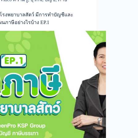
ลง
เป็น
ค่า
จโรงพยาบาลสัตว์ มีการทำบัญชีและ
ใช้
นภาษีอย่างไรบ้าง EP.1
จ่าย
ได้
หรือ
ไม่