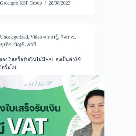
ตาม
Greenpro KSP Group
28/08/2023
หลัก
การSTEP
C
อย่าง
มือ
อาชีพ
Uncategorized
,
Video ความรู้
,
กิจการ
,
ต้อง
ธุรกิจ
,
บัญชี
,
ภาษี
ทำ
อย่างไร?
ของใบเสร็จรับเงินไม่มีVAT ลงเป็นค่าใช้
ด้หรือไม่