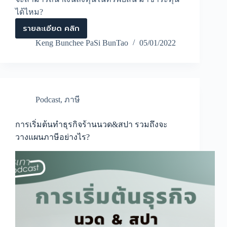
ได้ไหม?
รายละเอียด คลิก
การ
ลงทุน
Keng Bunchee PaSi BunTao
05/01/2022
ก่อน
การ
จด
ทะเบียน
นำ
มา
Podcast
,
ภาษี
ชำระ
ทุน
ได้
การเริ่มต้นทำธุรกิจร้านนวด&สปา รวมถึงจะ
ไหม?
วางแผนภาษีอย่างไร?