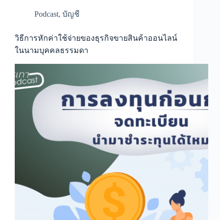
ของ
ธุรกิจ
Podcast
,
บัญชี
ขาย
สินค้า
ออนไลน์
วิธีการหักค่าใช้จ่ายของธุรกิจขายสินค้าออนไลน์
ใน
ในนามบุคคลธรรมดา
นาม
บุคคล
ธรรมดา