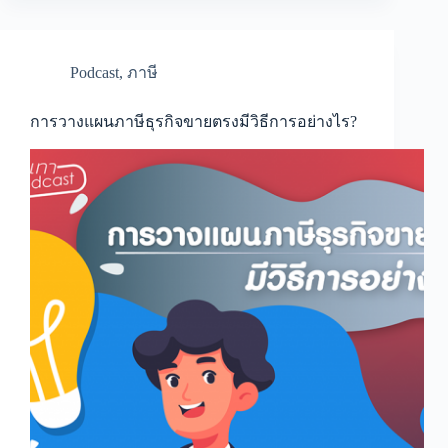
ต้อง
ปิด
งบ
การ
Podcast
,
ภาษี
เงิน
แต่
ไม่มี
การวางแผนภาษีธุรกิจขายตรงมีวิธีการอย่างไร?
เอกสาร
ค่า
ใช้
จ่าย