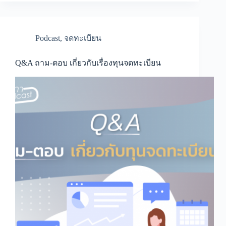
ค่า
ใช้
จ่าย
ส่วน
Podcast
,
จดทะเบียน
กลาง
Q&A ถาม-ตอบ เกี่ยวกับเรื่องทุนจดทะเบียน