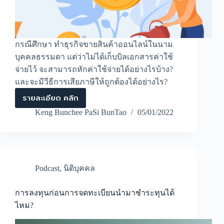
กรณีศึกษา ทำธุรกิจขายสินค้าออนไลน์ในนาม
บุคคลธรรมดา แต่ว่าไม่ได้เก็บบิลเอกสารค่าใช้
จ่ายไว้ จะสามารถหักค่าใช้จ่ายได้อย่างไรบ้าง?
และจะมีวีธีการเสียภาษีให้ถูกต้องได้อย่างไร?
รายละเอียด คลิก
วิธี
การ
Keng Bunchee PaSi BunTao
05/01/2022
หัก
ค่า
ใช้
จ่าย
ของ
ธุรกิจ
Podcast
,
นิติบุคคล
ขาย
สินค้า
ออนไลน์
การลงทุนก่อนการจดทะเบียนนำมาชำระทุนได้
ใน
ไหม?
นาม
บุคคล