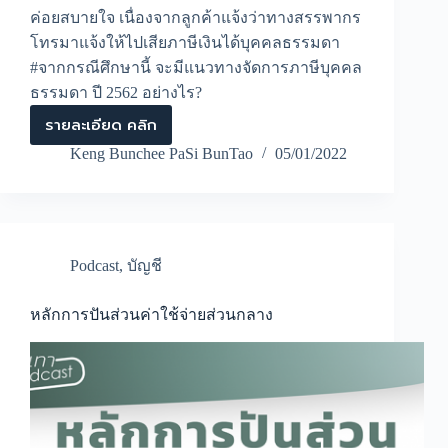
ค่อยสบายใจ เนื่องจากลูกค้าแจ้งว่าทางสรรพากร
โทรมาแจ้งให้ไปเสียภาษีเงินได้บุคคลธรรมดา
#จากกรณีศึกษานี้ จะมีแนวทางจัดการภาษีบุคคล
ธรรมดา ปี 2562 อย่างไร?
รายละเอียด คลิก
จะ
จัดการ
Keng Bunchee PaSi BunTao
05/01/2022
ภาษี
บุคคล
ธรรมดา
ปี
2562
อย่างไร?
Podcast
,
บัญชี
หลักการปันส่วนค่าใช้จ่ายส่วนกลาง