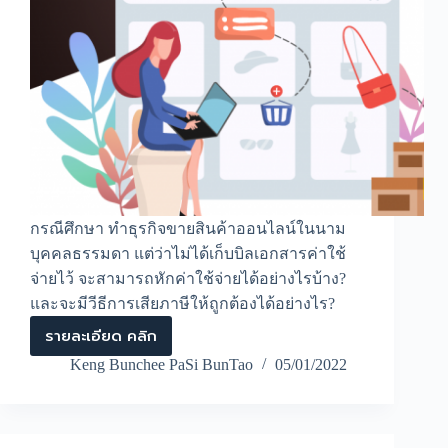
กรณีศึกษา ทำธุรกิจขายสินค้าออนไลน์ในนาม
บุคคลธรรมดา แต่ว่าไม่ได้เก็บบิลเอกสารค่าใช้
จ่ายไว้ จะสามารถหักค่าใช้จ่ายได้อย่างไรบ้าง?
และจะมีวีธีการเสียภาษีให้ถูกต้องได้อย่างไร?
รายละเอียด คลิก
วิธี
การ
Keng Bunchee PaSi BunTao
05/01/2022
หัก
ค่า
ใช้
จ่าย