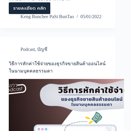
รายละเอียด คลิก
เมื่อ
จด
Keng Bunchee PaSi BunTao
05/01/2022
ทะเบียน
บริษัท,
หจก.
ต้อง
ทำ
บัญชี
Podcast
,
บัญชี
ตั้งแต่
วัน
แรก
วิธีการหักค่าใช้จ่ายของธุรกิจขายสินค้าออนไลน์
เลย
ในนามบุคคลธรรมดา
หรือ
เปล่า?