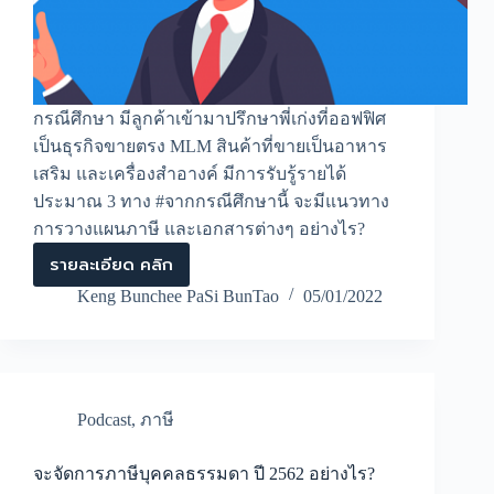
กรณีศึกษา มีลูกค้าเข้ามาปรึกษาพี่เก่งที่ออฟฟิศ
เป็นธุรกิจขายตรง MLM สินค้าที่ขายเป็นอาหาร
เสริม และเครื่องสำอางค์ มีการรับรู้รายได้
ประมาณ 3 ทาง #จากกรณีศึกษานี้ จะมีแนวทาง
การวางแผนภาษี และเอกสารต่างๆ อย่างไร?
รายละเอียด คลิก
การ
วางแผน
Keng Bunchee PaSi BunTao
05/01/2022
ภาษี
ธุรกิจ
ขาย
ตรง
มี
วิธี
Podcast
,
ภาษี
การ
อย่างไร?
จะจัดการภาษีบุคคลธรรมดา ปี 2562 อย่างไร?