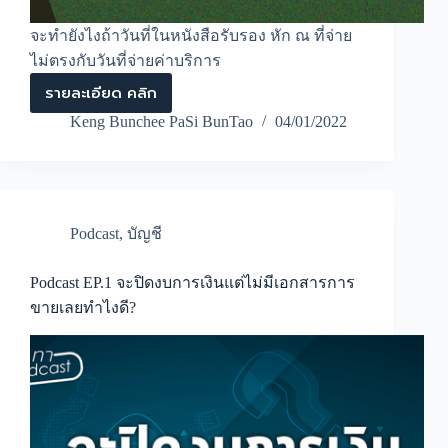
จะทำยังไงถ้าวันที่ในหนังสือรับรอง หัก ณ ที่จ่าย
ไม่ตรงกับวันที่จ่ายค่าบริการ
รายละเอียด คลิก
Podcast
EP.2
Keng Bunchee PaSi BunTao
04/01/2022
จะ
ทำ
ยัง
ไง
ถ้า
วัน
Podcast
,
บัญชี
ที่
ใน
หนังสือ
Podcast EP.1 จะปิดงบการเงินแต่ไม่มีเอกสารการ
รับรอง
ขายเลยทำไงดี?
หัก
ณ
ที่
จ่าย
ไม่
ตรง
กับ
วัน