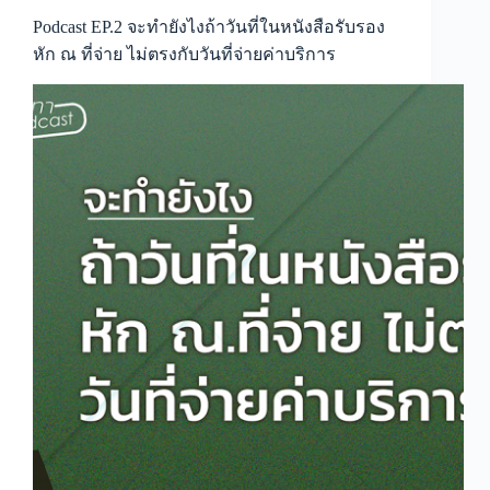
1.8
ล้าน
Podcast EP.2 จะทำยังไงถ้าวันที่ในหนังสือรับรอง
บาท
หัก ณ ที่จ่าย ไม่ตรงกับวันที่จ่ายค่าบริการ
แต่
ยัง
ไม่
ได้
จด
VAT