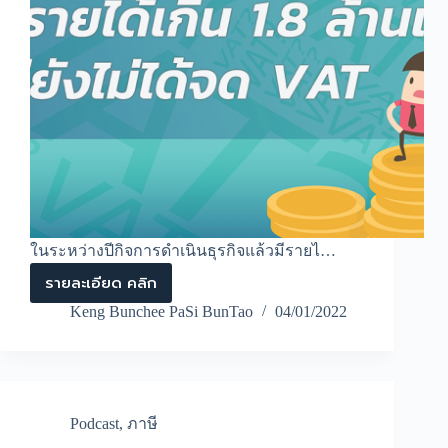
ในระหว่างปีกิจการดำเนินธุรกิจแล้วมีรายไ…
รายละเอียด คลิก
Podcast
EP.3
Keng Bunchee PaSi BunTao
04/01/2022
จะ
ทำ
อย่างไร
ถ้า
ราย
ได้
Podcast
,
ภาษี
เกิน