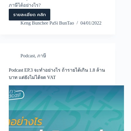
ภาษีได้อย่างไร?
รายละเอียด คลิก
Podcast
EP.4
Keng Bunchee PaSi BunTao
04/01/2022
ต้อง
วางแผน
ภาษี
อย่างไร
เมื่อ
ทำ
Podcast
,
ภาษี
ธุรกิจ
หลาย
อย่าง
Podcast EP.3 จะทำอย่างไร ถ้ารายได้เกิน 1.8 ล้าน
ใน
บาท แต่ยังไม่ได้จด VAT
บริษัท
เดียวกัน