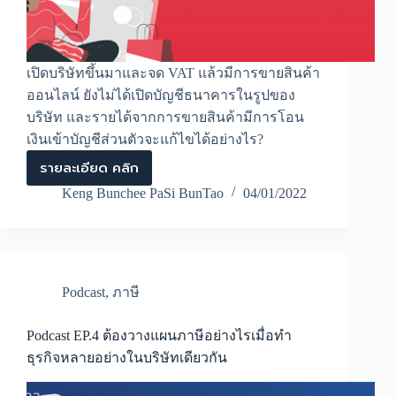
เปิดบริษัทขึ้นมาและจด VAT แล้วมีการขายสินค้า
ออนไลน์ ยังไม่ได้เปิดบัญชีธนาคารในรูปของ
บริษัท และรายได้จากการขายสินค้ามีการโอน
เงินเข้าบัญชีส่วนตัวจะแก้ไขได้อย่างไร?
รายละเอียด คลิก
จะ
แก้ไข
Keng Bunchee PaSi BunTao
04/01/2022
อย่างไร
เมื่อ
เปิด
บริษัท
เพื่อ
ขาย
Podcast
,
ภาษี
สินค้า
ออนไลน์
แต่
Podcast EP.4 ต้องวางแผนภาษีอย่างไรเมื่อทำ
ยัง
ธุรกิจหลายอย่างในบริษัทเดียวกัน
โอน
เงิน